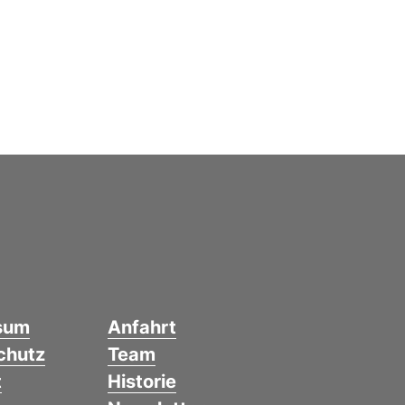
sum
Anfahrt
chutz
Team
t
Historie