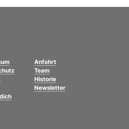
sum
Anfahrt
chutz
Team
t
Historie
Newsletter
dich