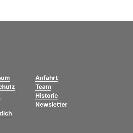
sum
Anfahrt
chutz
Team
t
Historie
Newsletter
dich